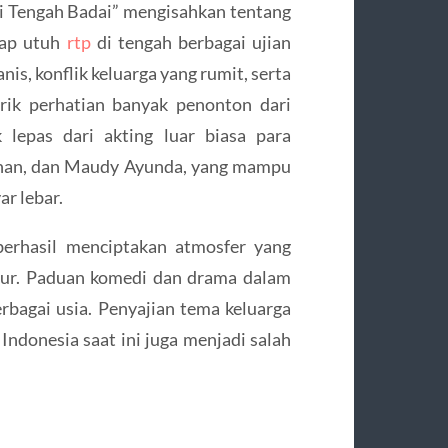
i Tengah Badai” mengisahkan tentang
tap utuh
rtp
di tengah berbagai ujian
is, konflik keluarga yang rumit, serta
arik perhatian banyak penonton dari
k lepas dari akting luar biasa para
dhan, dan Maudy Ayunda, yang mampu
r lebar.
 berhasil menciptakan atmosfer yang
ur. Paduan komedi dan drama dalam
rbagai usia. Penyajian tema keluarga
Indonesia saat ini juga menjadi salah