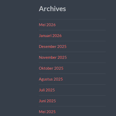
Archives
Mei 2026
Januari 2026
Desember 2025
November 2025
Oktober 2025
Agustus 2025
Juli 2025
Juni 2025
Mei 2025