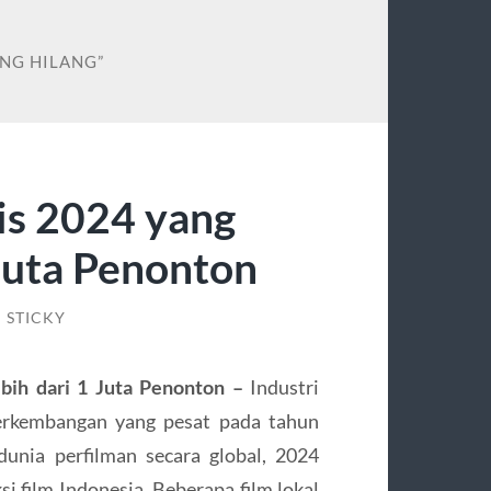
ANG HILANG”
ris 2024 yang
Juta Penonton
/
STICKY
ebih dari 1 Juta Penonton –
Industri
erkembangan yang pesat pada tahun
unia perfilman secara global, 2024
i film Indonesia. Beberapa film lokal