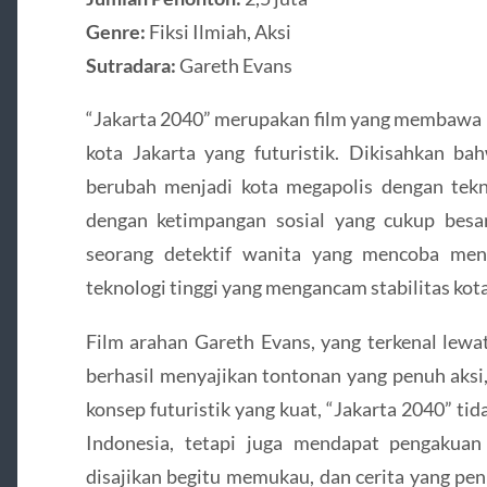
Genre:
Fiksi Ilmiah, Aksi
Sutradara:
Gareth Evans
“Jakarta 2040” merupakan film yang membawa 
kota Jakarta yang futuristik. Dikisahkan ba
berubah menjadi kota megapolis dengan tekn
dengan ketimpangan sosial yang cukup besar
seorang detektif wanita yang mencoba meng
teknologi tinggi yang mengancam stabilitas kota
Film arahan Gareth Evans, yang terkenal lewat
berhasil menyajikan tontonan yang penuh aksi,
konsep futuristik yang kuat, “Jakarta 2040” t
Indonesia, tetapi juga mendapat pengakuan i
disajikan begitu memukau, dan cerita yang penu