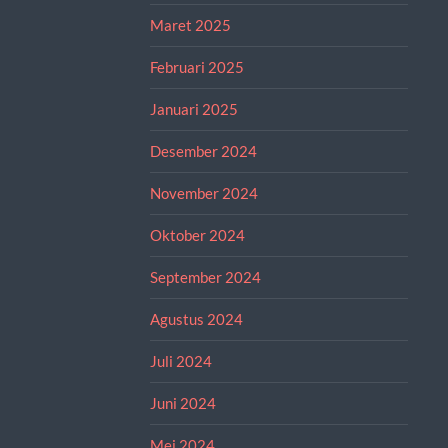
Maret 2025
Februari 2025
Januari 2025
Desember 2024
November 2024
Oktober 2024
September 2024
Agustus 2024
Juli 2024
Juni 2024
Mei 2024