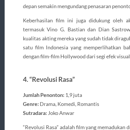
depan semakin mengundang penasaran penont
Keberhasilan film ini juga didukung oleh 
termasuk Vino G. Bastian dan Dian Sastro
kualitas akting mereka yang sudah tidak diragu
satu film Indonesia yang memperlihatkan bah
dengan film-film Hollywood dari segi efek visual 
4.
“Revolusi Rasa”
Jumlah Penonton:
1,9 juta
Genre:
Drama, Komedi, Romantis
Sutradara:
Joko Anwar
“Revolusi Rasa” adalah film yang memadukan 