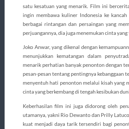
satu kesatuan yang menarik. Film ini bercerit
ingin membawa kuliner Indonesia ke kancah 
berbagai rintangan dan persaingan yang mem
perjuangannya, dia juga menemukan cinta yang 
Joko Anwar, yang dikenal dengan kemampuanny
menunjukkan kematangan dalam penyutradar
menarik perhatian banyak penonton dengan tem
pesan-pesan tentang pentingnya kebanggaan te
menyentuh hati penonton melalui kisah yang m
cinta yang berkembang di tengah kesibukan duni
Keberhasilan film ini juga didorong oleh pe
utamanya, yakni Rio Dewanto dan Prilly Latuc
kuat menjadi daya tarik tersendiri bagi peno