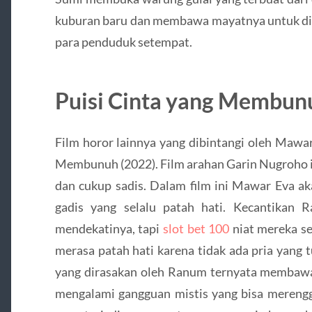
kuburan baru dan membawa mayatnya untuk diol
para penduduk setempat.
Puisi Cinta yang Membun
Film horor lainnya yang dibintangi oleh Mawar
Membunuh (2022). Film arahan Garin Nugroho i
dan cukup sadis. Dalam film ini Mawar Eva a
gadis yang selalu patah hati. Kecantika
mendekatinya, tapi
slot bet 100
niat mereka se
merasa patah hati karena tidak ada pria yang 
yang dirasakan oleh Ranum ternyata membawa 
mengalami gangguan mistis yang bisa mereng