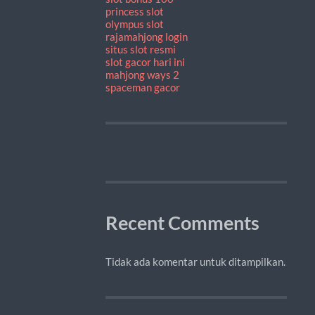
princess slot
olympus slot
rajamahjong login
situs slot resmi
slot gacor hari ini
mahjong ways 2
spaceman gacor
Recent Comments
Tidak ada komentar untuk ditampilkan.