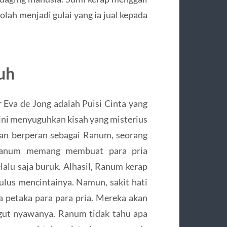
ah menjadi gulai yang ia jual kepada
uh
 Eva de Jong adalah Puisi Cinta yang
ni menyuguhkan kisah yang misterius
kan berperan sebagai Ranum, seorang
n Ranum memang membuat para pria
lalu saja buruk. Alhasil, Ranum kerap
tulus mencintainya. Namun, sakit hati
petaka para para pria. Mereka akan
gut nyawanya. Ranum tidak tahu apa