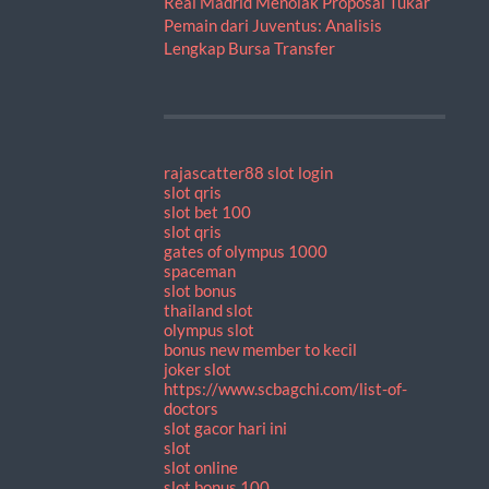
Real Madrid Menolak Proposal Tukar
Pemain dari Juventus: Analisis
Lengkap Bursa Transfer
rajascatter88 slot login
slot qris
slot bet 100
slot qris
gates of olympus 1000
spaceman
slot bonus
thailand slot
olympus slot
bonus new member to kecil
joker slot
https://www.scbagchi.com/list-of-
doctors
slot gacor hari ini
slot
slot online
slot bonus 100