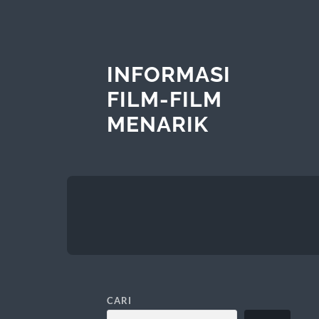
INFORMASI
FILM-FILM
MENARIK
CARI