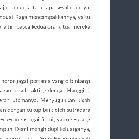
aja, tanpa ia tahu apa kesalahannya.
embuat Raga mencampakkannya, yaitu
ra tiri pasca kedua orang tua mereka
m horor-jagal pertama yang dibintangi
akan beradu akting dengan Hanggini,
meran utamanya. Menyuguhkan kisah
kan dengan cukup baik oleh sutradara
erperan sebagai Sumi, yaitu seorang
umpuh. Demi menghidupi keluarganya,
daging manusia. Sumi kerap menggali