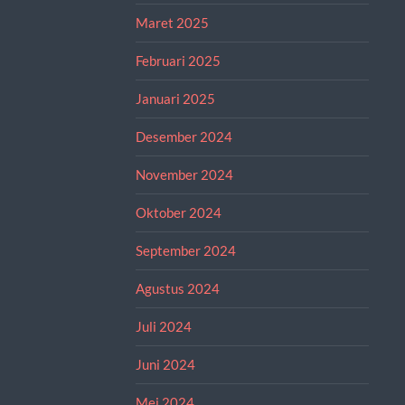
Maret 2025
Februari 2025
Januari 2025
Desember 2024
November 2024
Oktober 2024
September 2024
Agustus 2024
Juli 2024
Juni 2024
Mei 2024