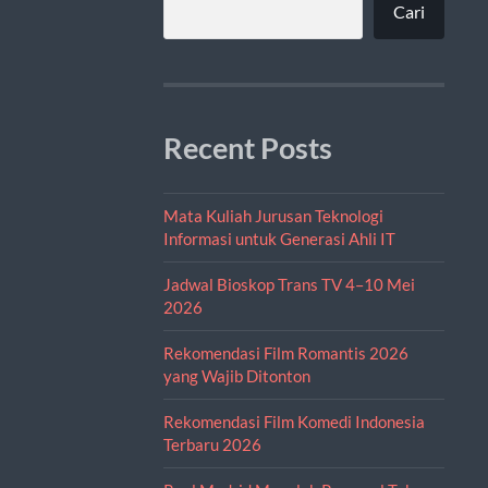
Cari
Recent Posts
Mata Kuliah Jurusan Teknologi
Informasi untuk Generasi Ahli IT
Jadwal Bioskop Trans TV 4–10 Mei
2026
Rekomendasi Film Romantis 2026
yang Wajib Ditonton
Rekomendasi Film Komedi Indonesia
Terbaru 2026