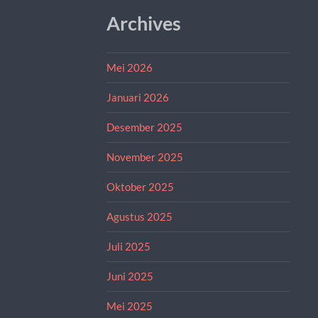
Archives
Mei 2026
Januari 2026
Desember 2025
November 2025
Oktober 2025
Agustus 2025
Juli 2025
Juni 2025
Mei 2025