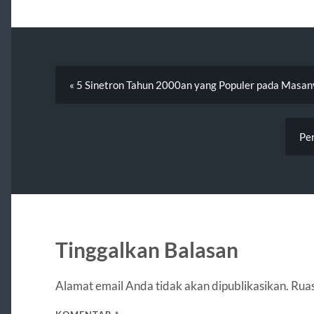
« 5 Sinetron Tahun 2000an yang Populer pada Masan
Per
Tinggalkan Balasan
Alamat email Anda tidak akan dipublikasikan.
Ruas