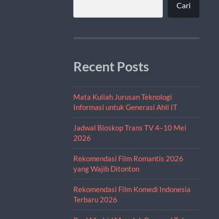
Cari
Recent Posts
Mata Kuliah Jurusan Teknologi
Informasi untuk Generasi Ahli IT
Jadwal Bioskop Trans TV 4–10 Mei
2026
Rekomendasi Film Romantis 2026
yang Wajib Ditonton
Rekomendasi Film Komedi Indonesia
Terbaru 2026