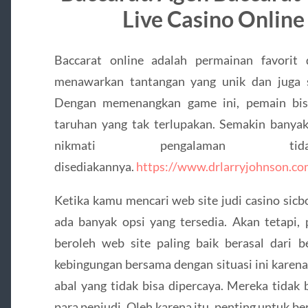
Live Casino Online
Baccarat online adalah permainan favorit 
menawarkan tantangan yang unik dan juga s
Dengan memenangkan game ini, pemain bis
taruhan yang tak terlupakan. Semakin banyak
nikmati pengalaman t
disediakannya.
https://www.drlarryjohnson.co
Ketika kamu mencari web site judi casino sicbo 
ada banyak opsi yang tersedia. Akan tetapi,
beroleh web site paling baik berasal dari b
kebingungan bersama dengan situasi ini karena
abal yang tidak bisa dipercaya. Mereka tidak
para penjudi. Oleh karena itu, penting untuk be