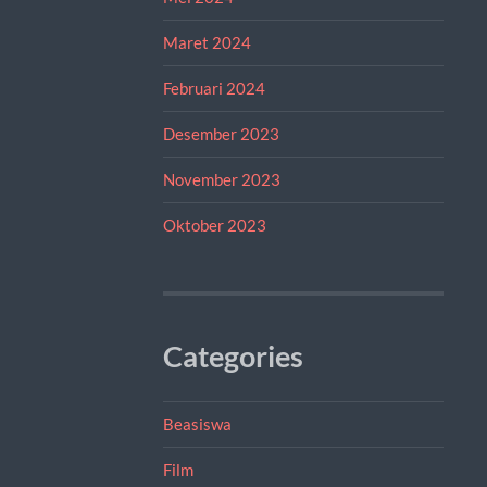
Maret 2024
Februari 2024
Desember 2023
November 2023
Oktober 2023
Categories
Beasiswa
Film