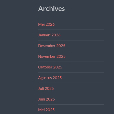
Archives
Mei 2026
Januari 2026
Desember 2025
November 2025
Oktober 2025
Agustus 2025
Juli 2025
Juni 2025
Mei 2025