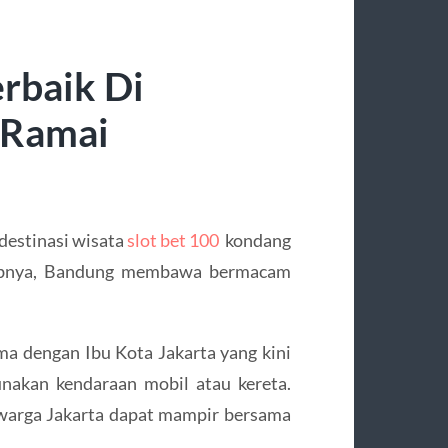
erbaik Di
 Ramai
 destinasi wisata
slot bet 100
kondang
Sebabnya, Bandung membawa bermacam
ama dengan Ibu Kota Jakarta yang kini
nakan kendaraan mobil atau kereta.
warga Jakarta dapat mampir bersama