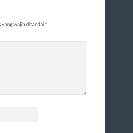
 yang wajib ditandai
*