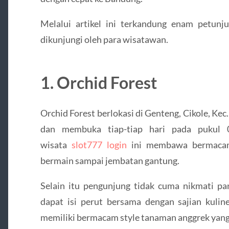
Melalui artikel ini terkandung enam petun
dikunjungi oleh para wisatawan.
1. Orchid Forest
Orchid Forest berlokasi di Genteng, Cikole, K
dan membuka tiap-tiap hari pada pukul 
wisata
slot777 login
ini membawa bermacam 
bermain sampai jembatan gantung.
Selain itu pengunjung tidak cuma nikmati pa
dapat isi perut bersama dengan sajian kulin
memiliki bermacam style tanaman anggrek yang