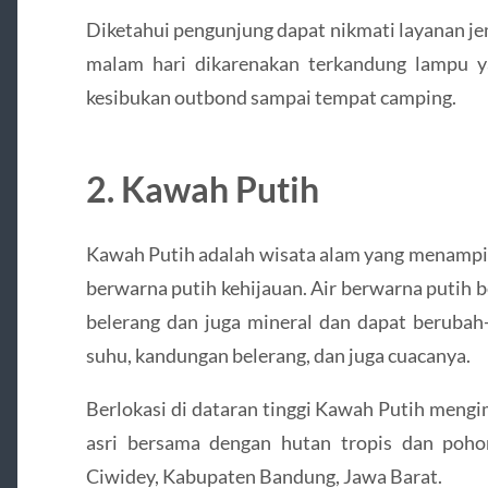
Diketahui pengunjung dapat nikmati layanan j
malam hari dikarenakan terkandung lampu 
kesibukan outbond sampai tempat camping.
2. Kawah Putih
Kawah Putih adalah wisata alam yang menampi
berwarna putih kehijauan. Air berwarna putih b
belerang dan juga mineral dan dapat berubah
suhu, kandungan belerang, dan juga cuacanya.
Berlokasi di dataran tinggi Kawah Putih men
asri bersama dengan hutan tropis dan pohon
Ciwidey, Kabupaten Bandung, Jawa Barat.