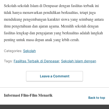
Sekolah-sekolah Islam di Denpasar dengan fasilitas terbaik ini
tidak hanya menawarkan pendidikan berkualitas, tetapi juga
mendukung pengembangan karakter siswa yang seimbang antara
ilmu pengetahuan dan ajaran agama. Memilih sekolah dengan
fasilitas lengkap dan pengajaran yang berkualitas adalah langkah
penting untuk masa depan anak yang lebih cerah.
Categories:
Sekolah
Tags:
Fasilitas Terbaik di Denpasar
,
Sekolah Islam dengan
Leave a Comment
Informasi Film-Film Menarik
Back to top