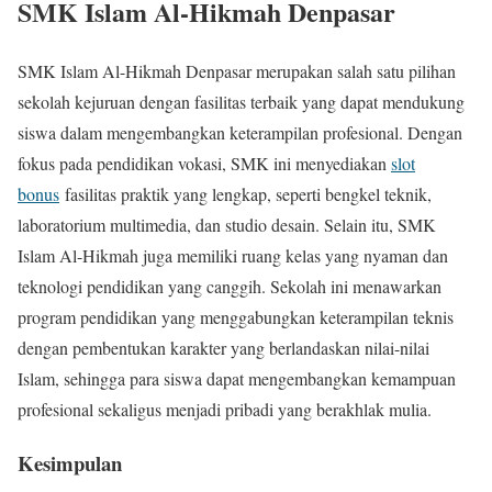
SMK Islam Al-Hikmah Denpasar
SMK Islam Al-Hikmah Denpasar merupakan salah satu pilihan
sekolah kejuruan dengan fasilitas terbaik yang dapat mendukung
siswa dalam mengembangkan keterampilan profesional. Dengan
fokus pada pendidikan vokasi, SMK ini menyediakan
slot
bonus
fasilitas praktik yang lengkap, seperti bengkel teknik,
laboratorium multimedia, dan studio desain. Selain itu, SMK
Islam Al-Hikmah juga memiliki ruang kelas yang nyaman dan
teknologi pendidikan yang canggih. Sekolah ini menawarkan
program pendidikan yang menggabungkan keterampilan teknis
dengan pembentukan karakter yang berlandaskan nilai-nilai
Islam, sehingga para siswa dapat mengembangkan kemampuan
profesional sekaligus menjadi pribadi yang berakhlak mulia.
Kesimpulan