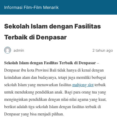
Informasi Film-Film Menarik
Sekolah Islam dengan Fasilitas
Terbaik di Denpasar
admin
2 tahun ago
Sekolah Islam dengan Fasilitas Terbaik di Denpasar
–
Denpasar ibu kota Provinsi Bali tidak hanya di kenal dengan
keindahan alam dan budayanya, tetapi juga memiliki berbagai
sekolah Islam yang menawarkan fasilitas
mahjong slot
terbaik
untuk mendukung pendidikan anak. Bagi para orang tua yang
menginginkan pendidikan dengan nilai-nilai agama yang kuat,
berikut adalah tiga sekolah Islam dengan fasilitas terbaik di
Denpasar yang bisa menjadi pilihan.