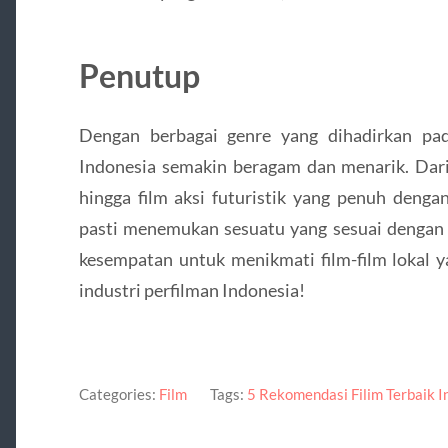
Penutup
Dengan berbagai genre yang dihadirkan pad
Indonesia semakin beragam dan menarik. Da
hingga film aksi futuristik yang penuh denga
pasti menemukan sesuatu yang sesuai dengan s
kesempatan untuk menikmati film-film lokal y
industri perfilman Indonesia!
Categories:
Film
Tags:
5 Rekomendasi Filim Terbaik I