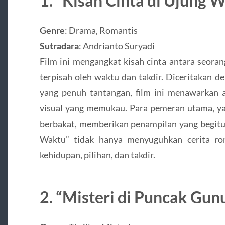
1.
“Kisah Cinta di Ujung 
Genre
: Drama, Romantis
Sutradara
: Andrianto Suryadi
Film ini mengangkat kisah cinta antara seora
terpisah oleh waktu dan takdir. Diceritakan d
yang penuh tantangan, film ini menawarkan a
visual yang memukau. Para pemeran utama, ya
berbakat, memberikan penampilan yang begitu
Waktu” tidak hanya menyuguhkan cerita roma
kehidupan, pilihan, dan takdir.
2.
“Misteri di Puncak Gun