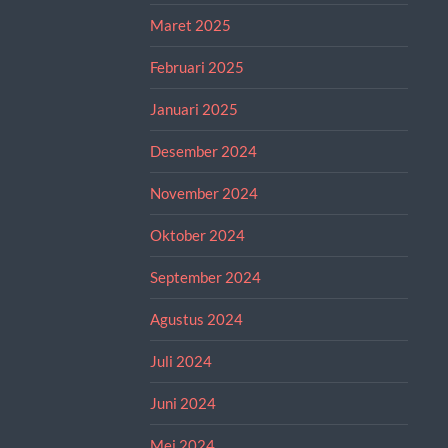
Maret 2025
Februari 2025
Januari 2025
Desember 2024
November 2024
Oktober 2024
September 2024
Agustus 2024
Juli 2024
Juni 2024
Mei 2024