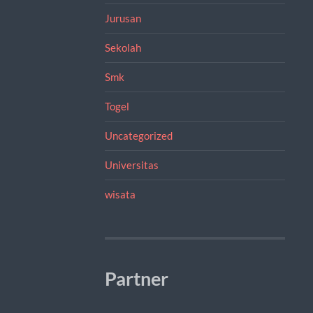
Jurusan
Sekolah
Smk
Togel
Uncategorized
Universitas
wisata
Partner