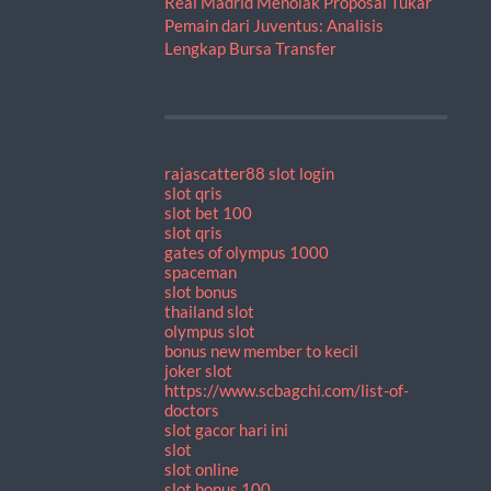
Real Madrid Menolak Proposal Tukar
Pemain dari Juventus: Analisis
Lengkap Bursa Transfer
rajascatter88 slot login
slot qris
slot bet 100
slot qris
gates of olympus 1000
spaceman
slot bonus
thailand slot
olympus slot
bonus new member to kecil
joker slot
https://www.scbagchi.com/list-of-
doctors
slot gacor hari ini
slot
slot online
slot bonus 100