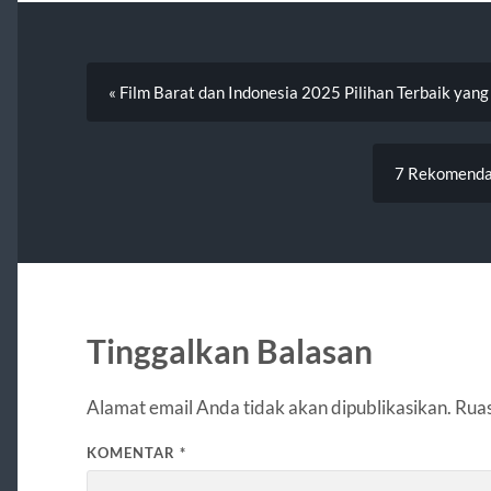
« Film Barat dan Indonesia 2025 Pilihan Terbaik yan
7 Rekomendas
Tinggalkan Balasan
Alamat email Anda tidak akan dipublikasikan.
Ruas
KOMENTAR
*