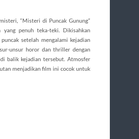
isteri, “Misteri di Puncak Gunung”
yang penuh teka-teki. Dikisahkan
 puncak setelah mengalami kejadian
ur-unsur horor dan thriller dengan
 di balik kejadian tersebut. Atmosfer
utan menjadikan film ini cocok untuk