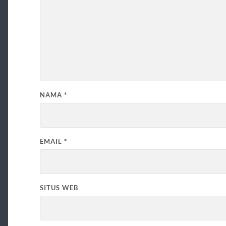
NAMA
*
EMAIL
*
SITUS WEB