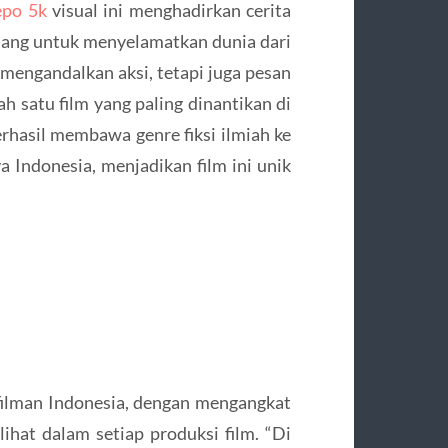
epo 5k
visual ini menghadirkan cerita
juang untuk menyelamatkan dunia dari
 mengandalkan aksi, tetapi juga pesan
ah satu film yang paling dinantikan di
rhasil membawa genre fiksi ilmiah ke
 Indonesia, menjadikan film ini unik
erfilman Indonesia, dengan mengangkat
lihat dalam setiap produksi film. “Di