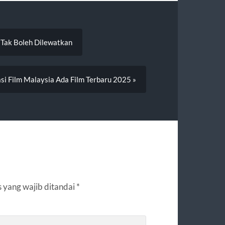
g Tak Boleh Dilewatkan
i Film Malaysia Ada Film Terbaru 2025 »
 yang wajib ditandai
*