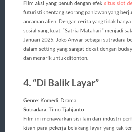
Film aksi yang penuh dengan efek
situs slot d
futuristik tentang seorang pahlawan yang ber
ancaman alien. Dengan cerita yang tidak hanya
sosial yang kuat, “Satria Matahari” menjadi sal
Januari 2025. Joko Anwar sebagai sutradara be
dalam setting yang sangat dekat dengan budaya
dan menarik untuk ditonton.
4.
“Di Balik Layar”
Genre
: Komedi, Drama
Sutradara
: Timo Tjahjanto
Film ini menawarkan sisi lain dari industri p
kisah para pekerja belakang layar yang tak ter