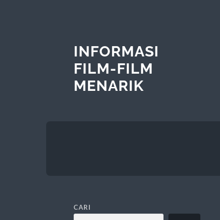
INFORMASI
FILM-FILM
MENARIK
CARI