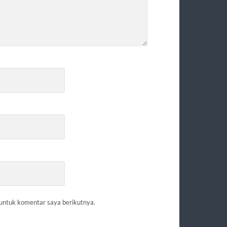
 untuk komentar saya berikutnya.