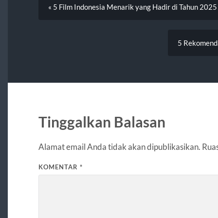
« 5 Film Indonesia Menarik yang Hadir di Tahun 2025
5 Rekomendas
Tinggalkan Balasan
Alamat email Anda tidak akan dipublikasikan.
Ruas
KOMENTAR
*