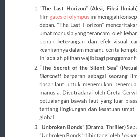
“The Last Horizon” (Aksi, Fiksi Ilmiah
film
gates of olympus
ini menggali konsep
depan. “The Last Horizon” menceritaka
umat manusia yang terancam oleh kehan
penuh ketegangan dan efek visual ca
keahliannya dalam meramu cerita komple
Ini adalah pilihan wajib bagi penggemar fi
“The Secret of the Silent Sea” (Petua
Blanchett
berperan sebagai seorang il
dasar laut untuk menemukan penemuan
manusia. Disutradarai oleh Greta Gerwi
petualangan bawah laut yang luar biasa
tentang lingkungan dan kesatuan umat
global.
“Unbroken Bonds” (Drama, Thriller)
Sebu
“Unbroken Bonds” dibintangi oleh
Leonar