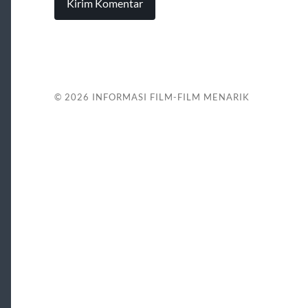
© 2026
INFORMASI FILM-FILM MENARIK