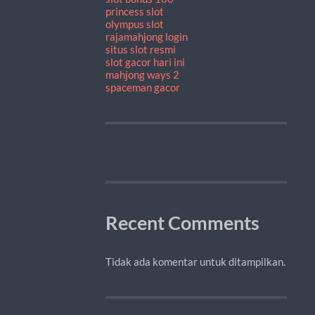
princess slot
olympus slot
rajamahjong login
situs slot resmi
slot gacor hari ini
mahjong ways 2
spaceman gacor
Recent Comments
Tidak ada komentar untuk ditampilkan.