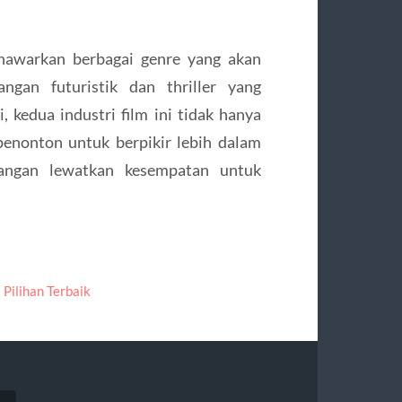
nawarkan berbagai genre yang akan
ngan futuristik dan thriller yang
kedua industri film ini tidak hanya
enonton untuk berpikir lebih dalam
 Jangan lewatkan kesempatan untuk
 Pilihan Terbaik