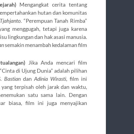
jarah)
Mengangkat cerita tentang
empertahankan hutan dan komunitas
Tjahjanto
. “Perempuan Tanah Rimba”
yang menggugah, tetapi juga karena
su lingkungan dan hak asasi manusia.
an
semakin menambah kedalaman film
tualangan)
Jika Anda mencari film
Cinta di Ujung Dunia” adalah pilihan
. Bastian
dan
Adinia Wirasti
, film ini
 yang terpisah oleh jarak dan waktu,
menemukan satu sama lain. Dengan
r biasa, film ini juga menyajikan