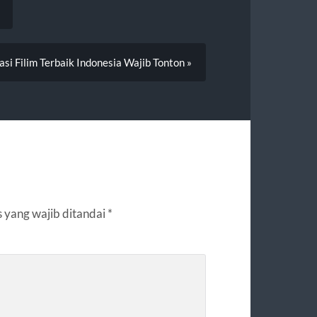
i Filim Terbaik Indonesia Wajib Tonton »
 yang wajib ditandai
*